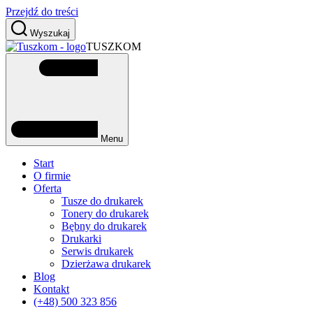
Przejdź do treści
Wyszukaj
TUSZKOM
Menu
Start
O firmie
Oferta
Tusze do drukarek
Tonery do drukarek
Bębny do drukarek
Drukarki
Serwis drukarek
Dzierżawa drukarek
Blog
Kontakt
(+48) 500 323 856