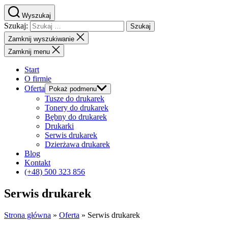
Wyszukaj
Szukaj:
Zamknij wyszukiwanie
Zamknij menu
Start
O firmie
Oferta
Pokaż podmenu
Tusze do drukarek
Tonery do drukarek
Bębny do drukarek
Drukarki
Serwis drukarek
Dzierżawa drukarek
Blog
Kontakt
(+48) 500 323 856
Serwis drukarek
Strona główna
»
Oferta
»
Serwis drukarek